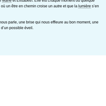
re
Marie
et Élisabeth. Elle est chaque moment où quelque
 où un être en chemin croise un autre et que la
lumière
s’en
ui nous parle, une brise qui nous effleure au bon moment, une
r d’un possible éveil.