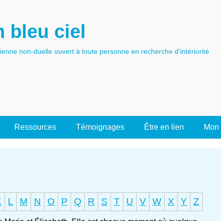
 bleu ciel
tienne non-duelle ouvert à toute personne en recherche d'intériorité
Ressources
Témoignages
Être en lien
Mon 
K
L
M
N
O
P
Q
R
S
T
U
V
W
X
Y
Z