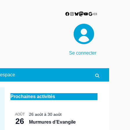
Facebook
Instagram
Bluesky
Mastodon
YouTube
Google
Lien
Se connecter
espace
Search
Prochaines activités
26 août
à
30 août
AOÛT
26
Murmures d’Evangile