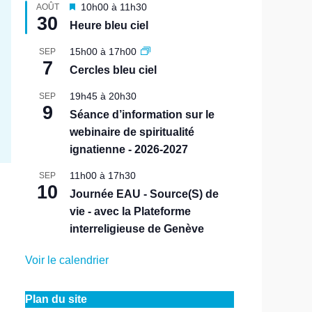
M
10h00
à
11h30
AOÛT
30
i
Heure bleu ciel
s
e
15h00
à
17h00
SEP
n
7
Cercles bleu ciel
a
v
19h45
à
20h30
SEP
a
9
n
Séance d’information sur le
t
webinaire de spiritualité
ignatienne - 2026-2027
11h00
à
17h30
SEP
10
Journée EAU - Source(S) de
vie - avec la Plateforme
interreligieuse de Genève
Voir le calendrier
Plan du site