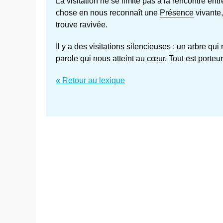
La visitation ne se limite pas à la rencontre ent
chose en nous reconnaît une
Présence
vivante,
trouve ravivée.
Il y a des visitations silencieuses : un arbre q
parole qui nous atteint au
cœur
. Tout est porteu
« Retour au lexique