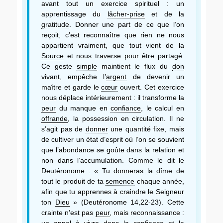
avant tout un exercice spirituel : un
apprentissage du
lâcher-prise
et de la
gratitude
. Donner une part de ce que l’on
reçoit, c’est reconnaître que rien ne nous
appartient vraiment, que tout vient de la
Source
et nous traverse pour être partagé.
Ce geste
simple
maintient le flux du
don
vivant, empêche l’
argent
de devenir un
maître et garde le
cœur
ouvert. Cet exercice
nous déplace intérieurement : il transforme la
peur
du manque en
confiance
, le calcul en
offrande
, la possession en circulation. Il ne
s’agit pas de
donner
une quantité fixe, mais
de cultiver un état d’esprit où l’on se souvient
que l’abondance se goûte dans la relation et
non dans l’accumulation. Comme le dit le
Deutéronome : « Tu donneras la
dîme
de
tout le produit de ta
semence
chaque année,
afin que tu apprennes à craindre le
Seigneur
ton
Dieu
» (Deutéronome 14,22-23). Cette
crainte n’est pas
peur
, mais reconnaissance :
un appel à vivre dans la
confiance
et la