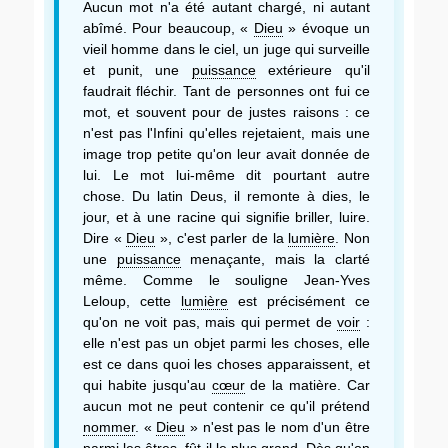
Aucun mot n'a été autant chargé, ni autant
abîmé. Pour beaucoup, «
Dieu
» évoque un
vieil homme dans le ciel, un juge qui surveille
et punit, une
puissance
extérieure qu'il
faudrait fléchir. Tant de personnes ont fui ce
mot, et souvent pour de justes raisons : ce
n'est pas l'Infini qu'elles rejetaient, mais une
image trop petite qu'on leur avait donnée de
lui. Le mot lui-même dit pourtant autre
chose. Du latin Deus, il remonte à dies, le
jour, et à une racine qui signifie briller, luire.
Dire «
Dieu
», c'est parler de la
lumière
. Non
une
puissance
menaçante, mais la clarté
même. Comme le souligne Jean-Yves
Leloup, cette
lumière
est précisément ce
qu'on ne voit pas, mais qui permet de
voir
:
elle n'est pas un objet parmi les choses, elle
est ce dans quoi les choses apparaissent, et
qui habite jusqu'au
cœur
de la matière. Car
aucun mot ne peut contenir ce qu'il prétend
nommer
. «
Dieu
» n'est pas le nom d'un être
parmi les êtres, fût-il le plus grand. Dès qu'on