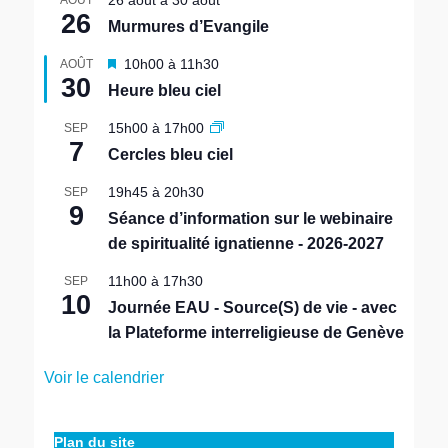
26
Murmures d’Evangile
M
10h00
à
11h30
AOÛT
30
i
Heure bleu ciel
s
e
15h00
à
17h00
SEP
n
7
Cercles bleu ciel
a
v
19h45
à
20h30
SEP
a
9
n
Séance d’information sur le webinaire
t
de spiritualité ignatienne - 2026-2027
11h00
à
17h30
SEP
10
Journée EAU - Source(S) de vie - avec
la Plateforme interreligieuse de Genève
Voir le calendrier
Plan du site