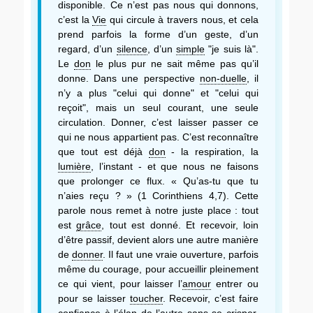
disponible. Ce n’est pas nous qui donnons,
c’est la
Vie
qui circule à travers nous, et cela
prend parfois la forme d’un geste, d’un
regard, d’un
silence
, d’un
simple
"je suis là".
Le
don
le plus pur ne sait même pas qu’il
donne. Dans une perspective
non-duelle
, il
n’y a plus "celui qui donne" et "celui qui
reçoit", mais un seul courant, une seule
circulation. Donner, c’est laisser passer ce
qui ne nous appartient pas. C’est reconnaître
que tout est déjà
don
- la respiration, la
lumière
, l’instant - et que nous ne faisons
que prolonger ce flux. « Qu’as-tu que tu
n’aies reçu ? » (1 Corinthiens 4,7). Cette
parole nous remet à notre juste place : tout
est
grâce
, tout est donné. Et recevoir, loin
d’être passif, devient alors une autre manière
de
donner
. Il faut une vraie ouverture, parfois
même du courage, pour accueillir pleinement
ce qui vient, pour laisser l’
amour
entrer ou
pour se laisser
toucher
. Recevoir, c’est faire
confiance
à l’élan de l’autre sans se crisper,