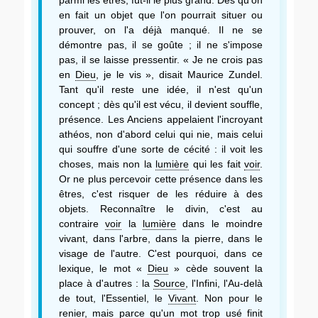
en fait un objet que l'on pourrait situer ou
prouver, on l'a déjà manqué. Il ne se
démontre pas, il se goûte ; il ne s'impose
pas, il se laisse pressentir. « Je ne crois pas
en
Dieu
, je le vis », disait Maurice Zundel.
Tant qu'il reste une idée, il n'est qu'un
concept ; dès qu'il est vécu, il devient souffle,
présence. Les Anciens appelaient l'incroyant
athéos, non d'abord celui qui nie, mais celui
qui souffre d'une sorte de cécité : il voit les
choses, mais non la
lumière
qui les fait
voir
.
Or ne plus percevoir cette présence dans les
êtres, c'est risquer de les réduire à des
objets. Reconnaître le divin, c'est au
contraire
voir
la
lumière
dans le moindre
vivant, dans l'arbre, dans la pierre, dans le
visage de l'autre. C'est pourquoi, dans ce
lexique, le mot «
Dieu
» cède souvent la
place à d'autres : la
Source
, l'Infini, l'Au-delà
de tout, l'Essentiel, le
Vivant
. Non pour le
renier, mais parce qu'un mot trop usé finit