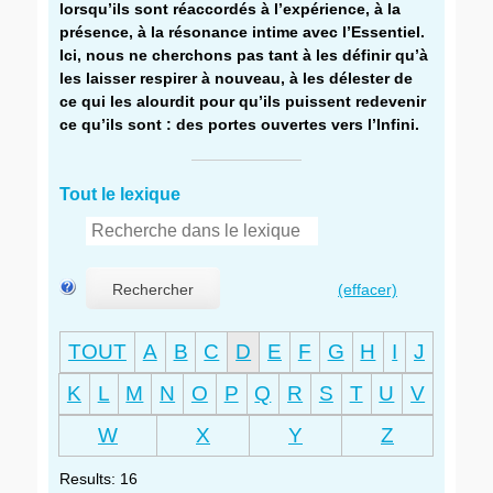
lorsqu’ils sont réaccordés à l’expérience, à la
présence, à la résonance intime avec l’Essentiel.
Ici, nous ne cherchons pas tant à les définir qu’à
les laisser respirer à nouveau, à les délester de
ce qui les alourdit pour qu’ils puissent redevenir
ce qu’ils sont : des portes ouvertes vers l’Infini.
Tout le lexique
Rechercher
(effacer)
TOUT
A
B
C
D
E
F
G
H
I
J
K
L
M
N
O
P
Q
R
S
T
U
V
W
X
Y
Z
Results: 16