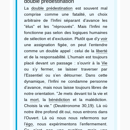
double prédestination
La
double prédestination
est souvent mal
comprise comme une fatalité, un choix
arbitraire de l’Infini séparant d’avance les
"élus" et les "réprouvés". Mais l’Infini ne
fonctionne pas selon des logiques humaines
de sélection et d’exclusion. Plutôt que d’y
voir
une assignation figée, on peut l’entendre
comme un double appel : celui de la
liberté
et de la responsabilité. L’humain est toujours
placé devant un passage : s’ouvrir à la
Vie
ou s’y fermer, se laisser traverser par
l’Essentiel ou s’en détourner. Dans cette
dynamique, l’Infini ne condamne personne
d’avance, mais nous laisse toujours libres de
notre orientation. "Je mets devant toi la vie et
la
mort
, la
bénédiction
et la malédiction.
Choisis la vie." (Deutéronome 30,19). Là où
notre être profond dit oui, nous entrons dans
l’Ouvert. Là où nous nous refermons sur
l’
égo
, nous expérimentons l’enfermement.
Ce n’est pas une punition, mais une