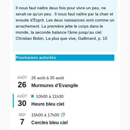
Il nous faut naître deux fois pour vivre un peu, ne
serait-ce qu’un peu. Il nous faut naître par la chair et
ensuite d’Esprit. Les deux naissances sont comme un
arrachement. La première jette le corps dans le
monde, la seconde balance l’âme jusqu’au ciel.
Christian Bobin, La plus que vive, Gallimard, p. 15
Prochaines activités
26 août
à
30 août
AOÛT
26
Murmures d’Evangile
M
10h00
à
11h30
AOÛT
30
i
Heure bleu ciel
s
e
15h00
à
17h00
SEP
n
7
Cercles bleu ciel
a
v