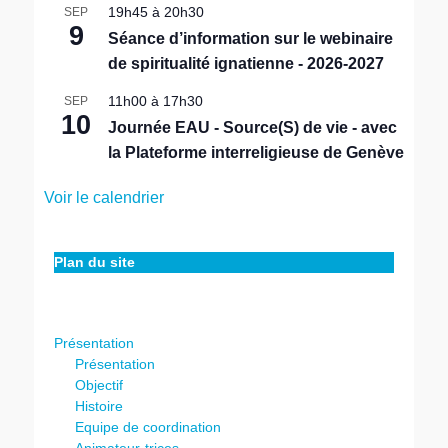
19h45
à
20h30
SEP
a
9
n
Séance d’information sur le webinaire
t
de spiritualité ignatienne - 2026-2027
11h00
à
17h30
SEP
10
Journée EAU - Source(S) de vie - avec
la Plateforme interreligieuse de Genève
Voir le calendrier
Plan du site
Présentation
Présentation
Objectif
Histoire
Equipe de coordination