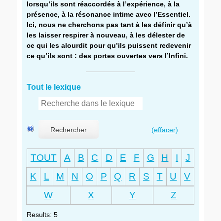
lorsqu’ils sont réaccordés à l’expérience, à la
présence, à la résonance intime avec l’Essentiel.
Ici, nous ne cherchons pas tant à les définir qu’à
les laisser respirer à nouveau, à les délester de
ce qui les alourdit pour qu’ils puissent redevenir
ce qu’ils sont : des portes ouvertes vers l’Infini.
Tout le lexique
Rechercher
(effacer)
TOUT
A
B
C
D
E
F
G
H
I
J
K
L
M
N
O
P
Q
R
S
T
U
V
W
X
Y
Z
Results: 5