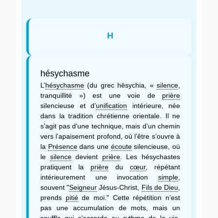
H
hésychasme
L’
hésychasme
(du grec hēsychia, «
silence
,
tranquillité ») est une voie de
prière
silencieuse et d’
unification
intérieure, née
dans la tradition chrétienne orientale. Il ne
s’agit pas d’une technique, mais d’un chemin
vers l’apaisement profond, où l’être s’ouvre à
la
Présence
dans une
écoute
silencieuse, où
le
silence
devient
prière
. Les hésychastes
pratiquent la
prière
du
cœur
, répétant
intérieurement une invocation
simple
,
souvent "
Seigneur
Jésus-Christ,
Fils de Dieu
,
prends
pitié
de moi." Cette répétition n’est
pas une accumulation de mots, mais un
souffle qui s’accorde au rythme de la vie,