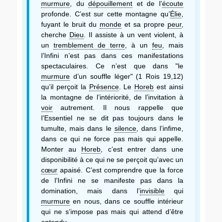
murmure
, du
dépouillement
et de l’
écoute
profonde. C’est sur cette montagne qu’
Élie
,
fuyant le bruit du
monde
et sa propre
peur
,
cherche
Dieu
. Il assiste à un vent violent, à
un
tremblement de terre
, à un
feu
, mais
l’Infini n’est pas dans ces manifestations
spectaculaires. Ce n’est que dans "le
murmure
d’un souffle léger" (1 Rois 19,12)
qu’il perçoit la
Présence
. Le
Horeb
est ainsi
la montagne de l’intériorité, de l’invitation à
voir
autrement. Il nous rappelle que
l’Essentiel ne se dit pas toujours dans le
tumulte, mais dans le
silence
, dans l’infime,
dans ce qui ne force pas mais qui appelle.
Monter au
Horeb
, c’est entrer dans une
disponibilité à ce qui ne se perçoit qu’avec un
cœur
apaisé. C’est comprendre que la force
de l’Infini ne se manifeste pas dans la
domination, mais dans l’
invisible
qui
murmure
en nous, dans ce souffle intérieur
qui ne s’impose pas mais qui attend d’être
entendu.