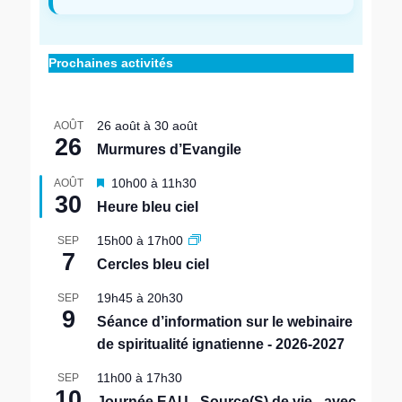
Prochaines activités
26 août
à
30 août
AOÛT
26
Murmures d’Evangile
M
10h00
à
11h30
AOÛT
30
i
Heure bleu ciel
s
e
15h00
à
17h00
SEP
n
7
Cercles bleu ciel
a
v
19h45
à
20h30
SEP
a
9
n
Séance d’information sur le webinaire
t
de spiritualité ignatienne - 2026-2027
11h00
à
17h30
SEP
10
Journée EAU - Source(S) de vie - avec