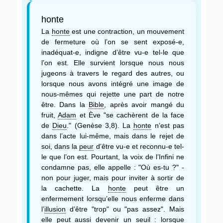
honte
La
honte
est une contraction, un mouvement
de fermeture où l’on se sent exposé-e,
inadéquat-e, indigne d’être vu-e tel-le que
l’on est. Elle survient lorsque nous nous
jugeons à travers le regard des autres, ou
lorsque nous avons intégré une image de
nous-mêmes qui rejette une part de notre
être. Dans la
Bible
, après avoir mangé du
fruit,
Adam
et Ève "se cachèrent de la face
de
Dieu
." (Genèse 3,8). La
honte
n’est pas
dans l’acte lui-même, mais dans le rejet de
soi, dans la
peur
d’être vu-e et reconnu-e tel-
le que l’on est. Pourtant, la voix de l’Infini ne
condamne pas, elle appelle : "Où es-tu ?" -
non pour juger, mais pour inviter à sortir de
la cachette. La
honte
peut être un
enfermement lorsqu’elle nous enferme dans
l’
illusion
d’être "trop" ou "pas assez". Mais
elle peut aussi devenir un seuil : lorsque