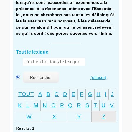
lorsqu’ils sont réaccordés à l’expérience, à la
présence, à la résonance intime avec l’Essentiel.
Ici, nous ne cherchons pas tant à les définir qu’à
les laisser respirer à nouveau, à les délester de
ce qui les alourdit pour qu’ils puissent redevenir
ce qu’ils sont : des portes ouvertes vers l’Infini.
Tout le lexique
Rechercher
(effacer)
TOUT
A
B
C
D
E
F
G
H
I
J
K
L
M
N
O
P
Q
R
S
T
U
V
W
X
Y
Z
Results: 1