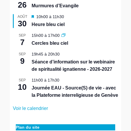
26
Murmures d’Evangile
M
10h00
à
11h30
AOÛT
30
i
Heure bleu ciel
s
e
15h00
à
17h00
SEP
n
7
Cercles bleu ciel
a
v
19h45
à
20h30
SEP
a
9
n
Séance d’information sur le webinaire
t
de spiritualité ignatienne - 2026-2027
11h00
à
17h30
SEP
10
Journée EAU - Source(S) de vie - avec
la Plateforme interreligieuse de Genève
Voir le calendrier
Plan du site