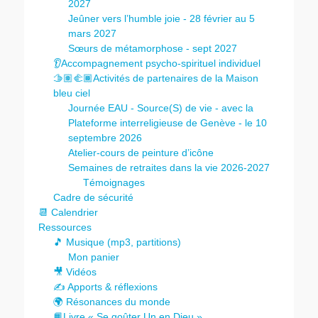
2027
Jeûner vers l’humble joie - 28 février au 5
mars 2027
Sœurs de métamorphose - sept 2027
👂Accompagnement psycho-spirituel individuel
🫱🏽‍🫲🏾Activités de partenaires de la Maison
bleu ciel
Journée EAU - Source(S) de vie - avec la
Plateforme interreligieuse de Genève - le 10
septembre 2026
Atelier-cours de peinture d’icône
Semaines de retraites dans la vie 2026-2027
Témoignages
Cadre de sécurité
📆 Calendrier
Ressources
🎵 Musique (mp3, partitions)
Mon panier
🎥 Vidéos
✍️ Apports & réflexions
🌍 Résonances du monde
📙Livre « Se goûter Un en Dieu »