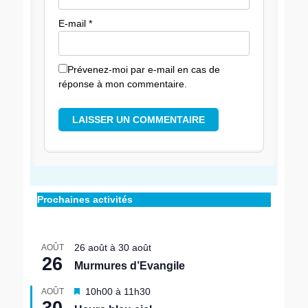
E-mail
*
Prévenez-moi par e-mail en cas de
réponse à mon commentaire.
Prochaines activités
26 août
à
30 août
AOÛT
26
Murmures d’Evangile
M
10h00
à
11h30
AOÛT
30
i