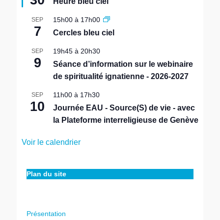
Heure bleu ciel
s
e
15h00
à
17h00
SEP
n
7
Cercles bleu ciel
a
v
19h45
à
20h30
SEP
a
9
n
Séance d’information sur le webinaire
t
de spiritualité ignatienne - 2026-2027
11h00
à
17h30
SEP
10
Journée EAU - Source(S) de vie - avec
la Plateforme interreligieuse de Genève
Voir le calendrier
Plan du site
Présentation