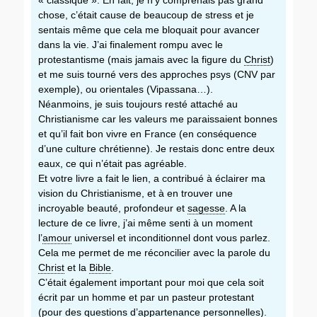
« classique ». En fait, je n’y comprenais pas grand
chose, c’était cause de beaucoup de stress et je
sentais même que cela me bloquait pour avancer
dans la vie. J’ai finalement rompu avec le
protestantisme (mais jamais avec la figure du
Christ
)
et me suis tourné vers des approches psys (CNV par
exemple), ou orientales (Vipassana…).
Néanmoins, je suis toujours resté attaché au
Christianisme car les valeurs me paraissaient bonnes
et qu’il fait bon vivre en France (en conséquence
d’une culture chrétienne). Je restais donc entre deux
eaux, ce qui n’était pas agréable.
Et votre livre a fait le lien, a contribué à éclairer ma
vision du Christianisme, et à en trouver une
incroyable beauté, profondeur et
sagesse
. A la
lecture de ce livre, j’ai même senti à un moment
l’
amour
universel et inconditionnel dont vous parlez.
Cela me permet de me réconcilier avec la parole du
Christ
et la
Bible
.
C’était également important pour moi que cela soit
écrit par un homme et par un pasteur protestant
(pour des questions d’
appartenance
personnelles).