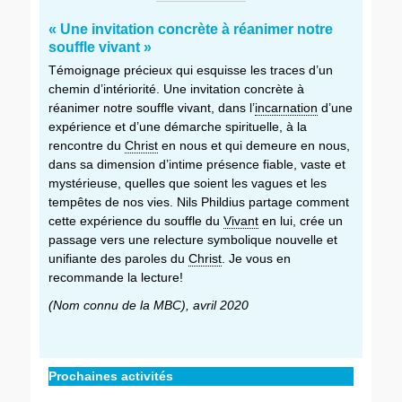
« Une invitation concrète à réanimer notre
souffle vivant »
Témoignage précieux qui esquisse les traces d’un
chemin d’intériorité. Une invitation concrète à
réanimer notre souffle vivant, dans l’
incarnation
d’une
expérience et d’une démarche spirituelle, à la
rencontre du
Christ
en nous et qui demeure en nous,
dans sa dimension d’intime présence fiable, vaste et
mystérieuse, quelles que soient les vagues et les
tempêtes de nos vies. Nils Phildius partage comment
cette expérience du souffle du
Vivant
en lui, crée un
passage vers une relecture symbolique nouvelle et
unifiante des paroles du
Christ
. Je vous en
recommande la lecture!
(Nom connu de la MBC), avril 2020
Catégories
Balises
Livre
livre
,
,
␣
␣
Prochaines activités
Témoignages
se
goûter