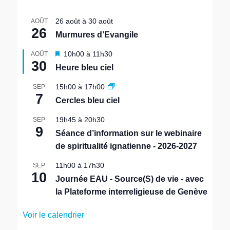
Un
en
26 août
à
30 août
AOÛT
Dieu
26
Murmures d’Evangile
M
10h00
à
11h30
AOÛT
30
i
Heure bleu ciel
s
e
15h00
à
17h00
SEP
n
7
Cercles bleu ciel
a
v
19h45
à
20h30
SEP
a
9
n
Séance d’information sur le webinaire
t
de spiritualité ignatienne - 2026-2027
11h00
à
17h30
SEP
10
Journée EAU - Source(S) de vie - avec
la Plateforme interreligieuse de Genève
Voir le calendrier