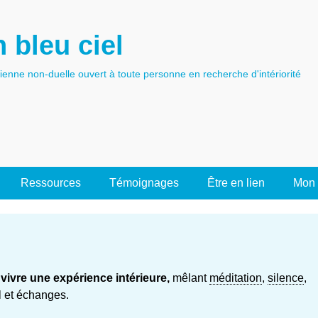
 bleu ciel
tienne non-duelle ouvert à toute personne en recherche d'intériorité
Ressources
Témoignages
Être en lien
Mon 
r
vivre une expérience intérieure,
mêlant
méditation
,
silence
,
el et échanges.