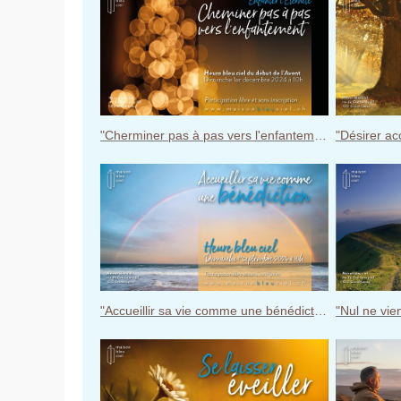
"Cherminer pas à pas vers l'enfantement" - Heure bleu ciel du 1er novembre 2024
"Accueillir sa vie comme une bénédiction" - Heure bleu ciel du 1er septembre 2024