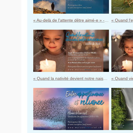
« Au-delà de l'attente dêtre aimé-e » - Heure bleu ciel du dimanche 1er mars 2026
« Quand la nativité devient notre naissance » - Veillée bleu ciel de Noël jeudi 18 décembre 2025