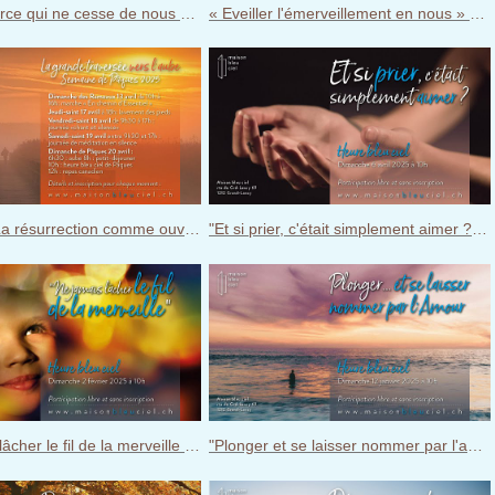
« Cette source qui ne cesse de nous aimer » - Heure bleu ciel du 31 août 2025
« Eveiller l'émerveillement en nous » - Heure bleu ciel du 1er juin 2025
"Pâques - La résurrection comme ouverture de la conscience" - Heure bleu ciel du 20 avril 2025
"Et si prier, c'était simplement aimer ?" - Heure bleu ciel du 6 avril 2025
"Ne jamais lâcher le fil de la merveille "/présentation de Jésus - Heure bleu ciel du 2 février 2025
"Plonger et se laisser nommer par l'amour " (baptême de Jésus) - Heure bleu ciel du 12 janvier 2025