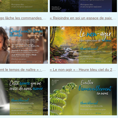
« Quand l'ego lâche les commandes » - Heure bleu ciel du dimanche 1er février 2026
« Rejoindre en soi un espace de paix imprenable » - Heure bleu ciel du dimanche 11 janvier 2026
« Quand vient le temps de naître » - Heure bleu ciel du 30 novembre 2025
« Le non-agir » - Heure bleu ciel du 26 octobre 2025