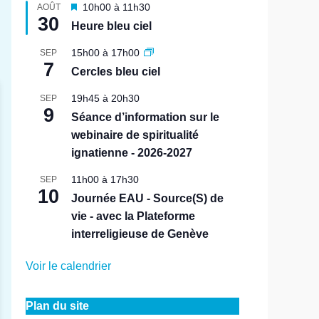
M
10h00
à
11h30
AOÛT
30
i
Heure bleu ciel
s
e
15h00
à
17h00
SEP
n
7
Cercles bleu ciel
a
v
19h45
à
20h30
SEP
a
9
n
Séance d’information sur le
t
webinaire de spiritualité
ignatienne - 2026-2027
11h00
à
17h30
SEP
10
Journée EAU - Source(S) de
vie - avec la Plateforme
interreligieuse de Genève
Voir le calendrier
Plan du site