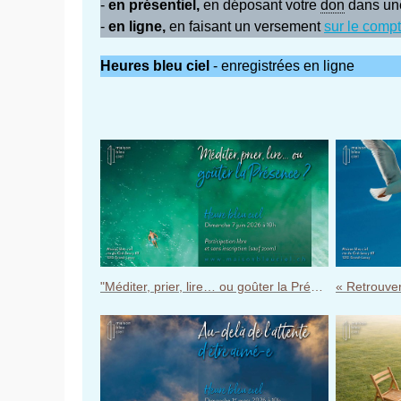
-
en présentiel,
en déposant votre
don
dans une 
-
en ligne,
en faisant un versement
sur le comp
Heures bleu ciel
- enregistrées en ligne
"Méditer, prier, lire… ou goûter la Présence ?" - Heure bleu ciel du dimanche 7 juin 2026