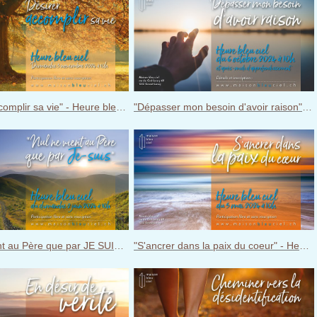
"Désirer accomplir sa vie" - Heure bleu ciel du 3 novembre 2024
"Dépasser mon besoin d'avoir raison" - Heure bleu ciel du 6 octobre 2024
"Nul ne vient au Père que par JE SUIS" - Heure bleu ciel du 2 juin 2024
"S'ancrer dans la paix du coeur" - Heure bleu ciel du 5 mai 2024