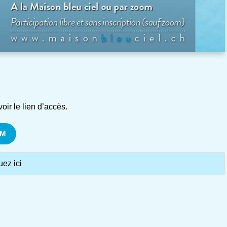
oir le lien d’accès.
OM
uez ici