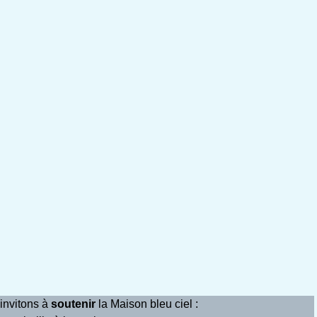
invitons à
soutenir
la Maison bleu ciel :