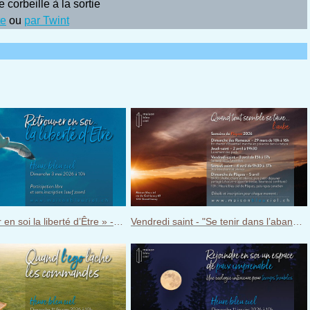
corbeille à la sortie
te
ou
par Twint
« Retrouver en soi la liberté d’Être » - Heure bleu ciel du dimanche 3 mai 2026
Vendredi saint - "Se tenir dans l’abandon" - 3 avril 2026