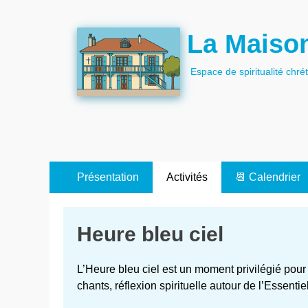
La Maison
Espace de spiritualité chré
Menu
Aller
Présentation
Activités
📆 Calendrier
au
primaire
contenu
Heure bleu ciel
L’Heure bleu ciel est un moment privilégié pou
chants, réflexion spirituelle autour de l’Essenti