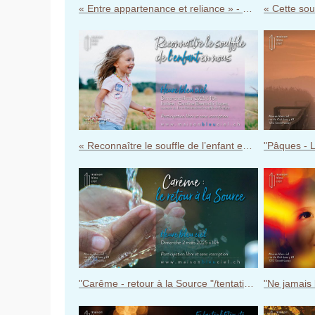
« Entre appartenance et reliance » - Heure bleu ciel du 28 septembre 2025
« Reconnaître le souffle de l’enfant en nous » - Heure bleu ciel du 4 mai 2025
"Carême - retour à la Source "/tentations de Jésus - Heure bleu ciel du 2 mars 2025