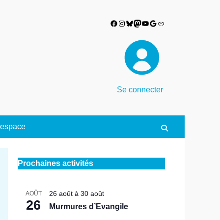
Facebook
Instagram
Bluesky
Mastodon
YouTube
Google
Lien
Se connecter
espace
Search
Prochaines activités
26 août
à
30 août
AOÛT
26
Murmures d’Evangile