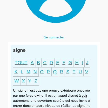
Se connecter
signe
TOUT
A
B
C
D
E
F
G
H
I
J
K
L
M
N
O
P
Q
R
S
T
U
V
W
X
Y
Z
Un signe n’est pas une preuve extérieure envoyée
par une force divine. Il est un appel discret à
voir
autrement, une ouverture secrète qui nous invite à
entrer dans un autre niveau de réalité. Le signe ne