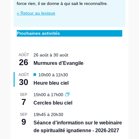
force rien, il se donne à qui sait le reconnaître.
« Retour au lexique
Prochaines activités
26 août
à
30 août
AOÛT
26
Murmures d’Evangile
M
10h00
à
11h30
AOÛT
30
i
Heure bleu ciel
s
e
15h00
à
17h00
SEP
n
7
Cercles bleu ciel
a
v
19h45
à
20h30
SEP
a
9
n
Séance d’information sur le webinaire
t
de spiritualité ignatienne - 2026-2027