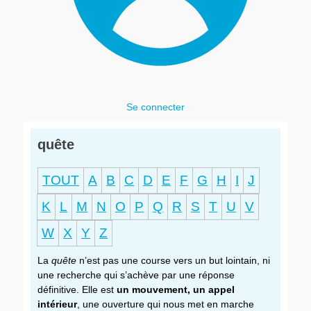
Se connecter
quête
TOUT
A
B
C
D
E
F
G
H
I
J
K
L
M
N
O
P
Q
R
S
T
U
V
W
X
Y
Z
La
quête
n’est pas une course vers un but lointain, ni
une recherche qui s’achève par une réponse
définitive. Elle est
un mouvement, un appel
intérieur
, une ouverture qui nous met en marche