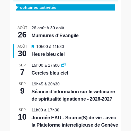
Prochaines activités
26 août
à
30 août
AOÛT
26
Murmures d’Evangile
M
10h00
à
11h30
AOÛT
30
i
Heure bleu ciel
s
e
15h00
à
17h00
SEP
n
7
Cercles bleu ciel
a
v
19h45
à
20h30
SEP
a
9
n
Séance d’information sur le webinaire
t
de spiritualité ignatienne - 2026-2027
11h00
à
17h30
SEP
10
Journée EAU - Source(S) de vie - avec
la Plateforme interreligieuse de Genève