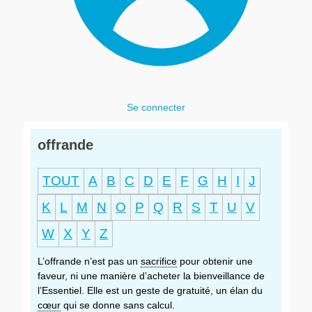
Se connecter
offrande
TOUT
A
B
C
D
E
F
G
H
I
J
K
L
M
N
O
P
Q
R
S
T
U
V
W
X
Y
Z
L’offrande n’est pas un
sacrifice
pour obtenir une
faveur, ni une manière d’acheter la bienveillance de
l’Essentiel. Elle est un geste de gratuité, un élan du
cœur
qui se donne sans calcul.