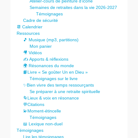
Atelier-cours de peinture d’icône
Semaines de retraites dans la vie 2026-2027
Témoignages
Cadre de sécurité
📆 Calendrier
Ressources
🎵 Musique (mp3, partitions)
Mon panier
🎥 Vidéos
✍️ Apports & réflexions
🌍 Résonances du monde
📙Livre « Se goûter Un en Dieu »
Témoignages sur le livre
✨Bien vivre des temps ressourçants
Se préparer à une retraite spirituelle
🌀Lieux & voix en résonance
💬Citations
💫Moment-étincelle
Témoignages
📖 Lexique non-duel
Témoignages
Lire les témoignages