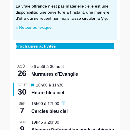
La vraie offrande n’est pas matérielle : elle est une
disponibilité, une ouverture à l’instant, une manière
d’être qui ne retient rien mais laisse circuler la
Vie
.
« Retour au lexique
Prochaines activités
26 août
à
30 août
AOÛT
26
Murmures d’Evangile
M
10h00
à
11h30
AOÛT
30
i
Heure bleu ciel
s
e
15h00
à
17h00
SEP
n
7
Cercles bleu ciel
a
v
19h45
à
20h30
SEP
a
9
n
Séance d’information sur le webinaire