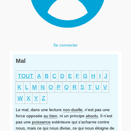
Se connecter
Mal
TOUT
A
B
C
D
E
F
G
H
I
J
K
L
M
N
O
P
Q
R
S
T
U
V
W
X
Y
Z
Le mal, dans une lecture
non-duelle
, n’est pas une
force opposée
au bien
, ni un principe
absolu
. Il n’est
pas une
puissance
extérieure qui s’acharne contre
nous, mais ce qui nous divise, ce qui nous éloigne de