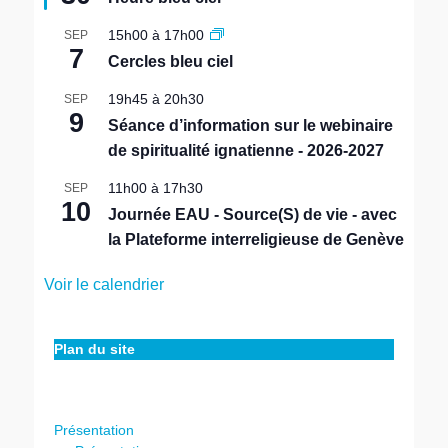
s
e
15h00
à
17h00
SEP
n
7
Cercles bleu ciel
a
v
19h45
à
20h30
SEP
a
9
n
Séance d’information sur le webinaire
t
de spiritualité ignatienne - 2026-2027
11h00
à
17h30
SEP
10
Journée EAU - Source(S) de vie - avec
la Plateforme interreligieuse de Genève
Voir le calendrier
Plan du site
Présentation