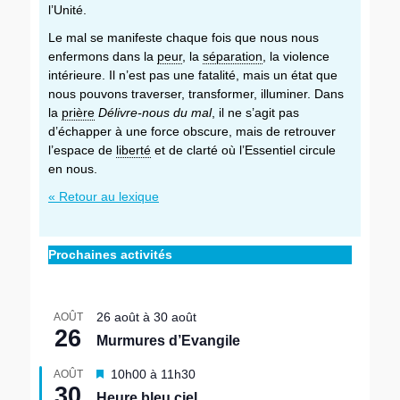
l’Unité.
Le mal se manifeste chaque fois que nous nous
enfermons dans la
peur
, la
séparation
, la violence
intérieure. Il n’est pas une fatalité, mais un état que
nous pouvons traverser, transformer, illuminer. Dans
la
prière
Délivre-nous du mal
, il ne s’agit pas
d’échapper à une force obscure, mais de retrouver
l’espace de
liberté
et de clarté où l’Essentiel circule
en nous.
« Retour au lexique
Prochaines activités
26 août
à
30 août
AOÛT
26
Murmures d’Evangile
M
10h00
à
11h30
AOÛT
30
i
Heure bleu ciel