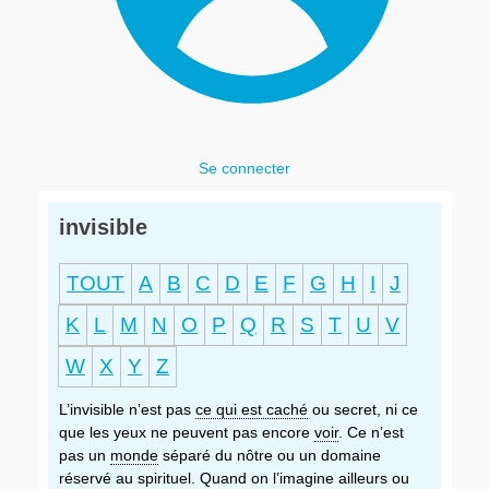
Se connecter
invisible
TOUT
A
B
C
D
E
F
G
H
I
J
K
L
M
N
O
P
Q
R
S
T
U
V
W
X
Y
Z
L’invisible n’est pas
ce qui est caché
ou secret, ni ce
que les yeux ne peuvent pas encore
voir
. Ce n’est
pas un
monde
séparé du nôtre ou un domaine
réservé au spirituel. Quand on l’imagine ailleurs ou