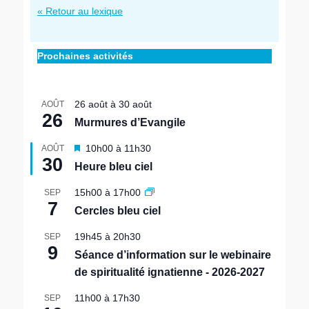
« Retour au lexique
Prochaines activités
26 août
à
30 août
AOÛT
26
Murmures d’Evangile
M
10h00
à
11h30
AOÛT
30
i
Heure bleu ciel
s
e
15h00
à
17h00
SEP
n
7
Cercles bleu ciel
a
v
19h45
à
20h30
SEP
a
9
n
Séance d’information sur le webinaire
t
de spiritualité ignatienne - 2026-2027
11h00
à
17h30
SEP