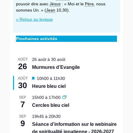
pouvoir dire avec
Jésus
: « Moi et le
Père
, nous
sommes Un. » (
Jean
10,30).
« Retour au lexique
Prochaines activités
26 août
à
30 août
AOÛT
26
Murmures d’Evangile
M
10h00
à
11h30
AOÛT
30
i
Heure bleu ciel
s
e
15h00
à
17h00
SEP
n
7
Cercles bleu ciel
a
v
19h45
à
20h30
SEP
a
9
n
Séance d’information sur le webinaire
t
de spiritualité ignatienne - 2026-2027