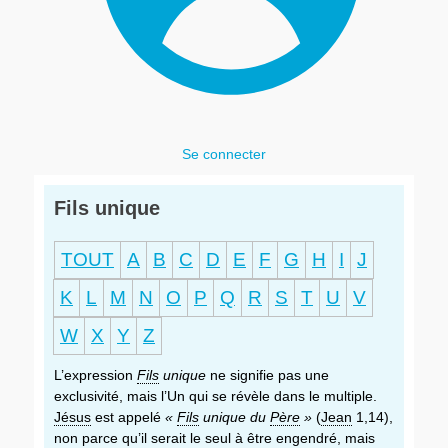
Se connecter
Fils unique
TOUT
A
B
C
D
E
F
G
H
I
J
K
L
M
N
O
P
Q
R
S
T
U
V
W
X
Y
Z
L’expression
Fils
unique
ne signifie pas une
exclusivité, mais l’Un qui se révèle dans le multiple.
Jésus
est appelé
«
Fils
unique du
Père
»
(
Jean
1,14),
non parce qu’il serait le seul à être engendré, mais