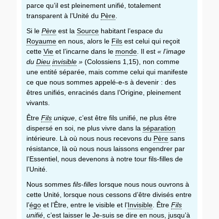
parce qu’il est pleinement unifié, totalement
transparent à l’Unité du
Père
.
Si le
Père
est la
Source
habitant l’espace du
Royaume
en nous, alors le
Fils
est celui qui reçoit
cette
Vie
et l’incarne dans le
monde
. Il est
« l’image
du
Dieu
invisible
»
(Colossiens 1,15), non comme
une entité séparée, mais comme celui qui manifeste
ce que nous sommes appelé-e-s à devenir : des
êtres unifiés, enracinés dans l’Origine, pleinement
vivants.
Être
Fils
unique
, c’est être fils unifié, ne plus être
dispersé en soi, ne plus vivre dans la
séparation
intérieure. Là où nous nous recevons du
Père
sans
résistance, là où nous nous laissons engendrer par
l’Essentiel, nous devenons à notre tour fils-filles de
l’Unité.
Nous sommes
fils-filles
lorsque nous nous ouvrons à
cette Unité, lorsque nous cessons d’être divisés entre
l’
égo
et l’Être, entre le visible et l’
Invisible
. Être
Fils
unifié
, c’est laisser le
Je-suis
se dire en nous, jusqu’à