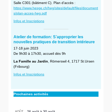
Salle C301 (bâtiment C). Plan d’accès :
https://www.hesge.ch/heg/sites/default/files/document
s/plan-acces-heg.pdf
Infos et Inscriptions
Atelier de formation: S’approprier les
nouvelles pratiques de transition intérieure
17-18 juin 2023
De 9h30 à 17h30, accueil dès 9h
La Famille au Jardin
, Römerswil 4, 1717 St.Ursen
(Fribourg)
Infos et Inscriptions
Catégories
Balises
Activités
Michel-
,
␣
Maxime
Prochaines activités
Activités
Egger
,
de
␣
partenaires
transition
de
intérieure
26 août
à
30 août
AOÛT