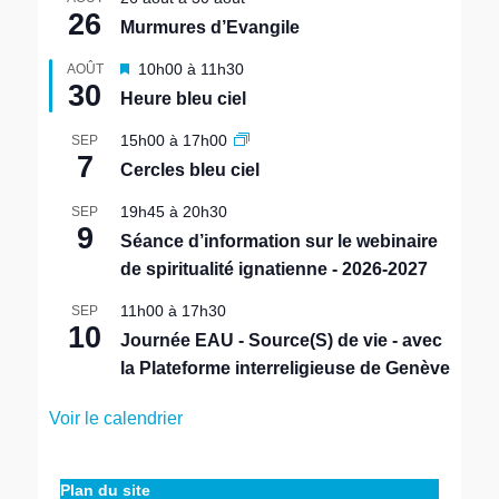
Terre
26
bleu
Murmures d’Evangile
ciel
,
␣
M
10h00
à
11h30
AOÛT
Ecospiritualité
,
30
i
Heure bleu ciel
␣
s
Transition
e
15h00
à
17h00
SEP
intérieure
n
7
Cercles bleu ciel
a
v
19h45
à
20h30
SEP
a
9
n
Séance d’information sur le webinaire
t
de spiritualité ignatienne - 2026-2027
11h00
à
17h30
SEP
10
Journée EAU - Source(S) de vie - avec
la Plateforme interreligieuse de Genève
Voir le calendrier
Plan du site