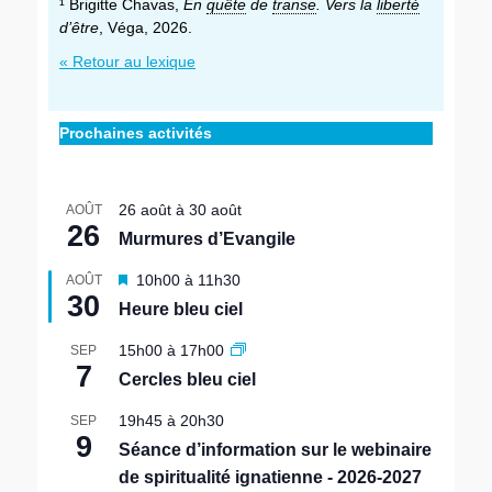
¹ Brigitte Chavas,
En
quête
de
transe
. Vers la
liberté
d’être
, Véga, 2026.
« Retour au lexique
Prochaines activités
26 août
à
30 août
AOÛT
26
Murmures d’Evangile
M
10h00
à
11h30
AOÛT
30
i
Heure bleu ciel
s
e
15h00
à
17h00
SEP
n
7
Cercles bleu ciel
a
v
19h45
à
20h30
SEP
a
9
n
Séance d’information sur le webinaire
t
de spiritualité ignatienne - 2026-2027