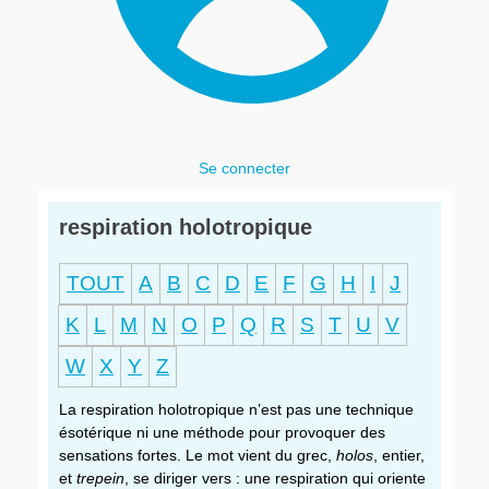
Se connecter
respiration holotropique
TOUT
A
B
C
D
E
F
G
H
I
J
K
L
M
N
O
P
Q
R
S
T
U
V
W
X
Y
Z
La respiration holotropique n’est pas une technique
ésotérique ni une méthode pour provoquer des
sensations fortes. Le mot vient du grec,
holos
, entier,
et
trepein
, se diriger vers : une respiration qui oriente