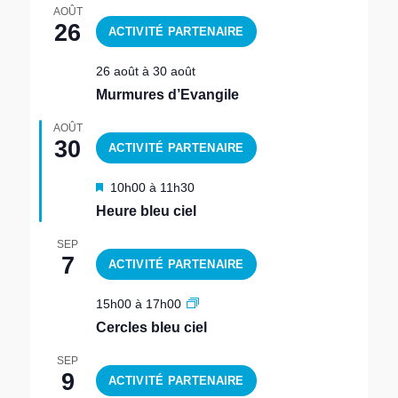
de
Sentiers
AOÛT
la
spirituels
26
Maison
bleu
ciel
,
26 août
à
30 août
␣
Murmures d’Evangile
retraite
,
␣
AOÛT
Sentiers
30
spirituels
,
␣
Sur
M
10h00
à
11h30
inscription
i
Heure bleu ciel
s
e
SEP
n
7
a
v
15h00
à
17h00
a
n
Cercles bleu ciel
t
SEP
9