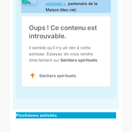
spirituels »,
partenaire de la
Maison bleu ciel.
Catégories
Balises
Activités
Laurent
,
␣
Jouvet
,
Prochaines activités
Activités
␣
de
méditation
,
partenaires
␣