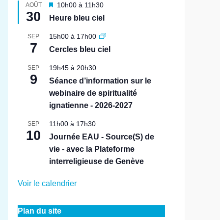
M
10h00
à
11h30
AOÛT
30
i
Heure bleu ciel
s
e
15h00
à
17h00
SEP
n
7
Cercles bleu ciel
a
v
19h45
à
20h30
SEP
a
9
n
Séance d’information sur le
t
webinaire de spiritualité
ignatienne - 2026-2027
11h00
à
17h30
SEP
10
Journée EAU - Source(S) de
vie - avec la Plateforme
interreligieuse de Genève
Voir le calendrier
Plan du site