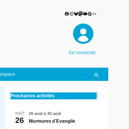
Facebook
Instagram
Bluesky
Mastodon
YouTube
Google
Lien
Se connecter
espace
Search
Prochaines activités
26 août
à
30 août
AOÛT
26
Murmures d’Evangile