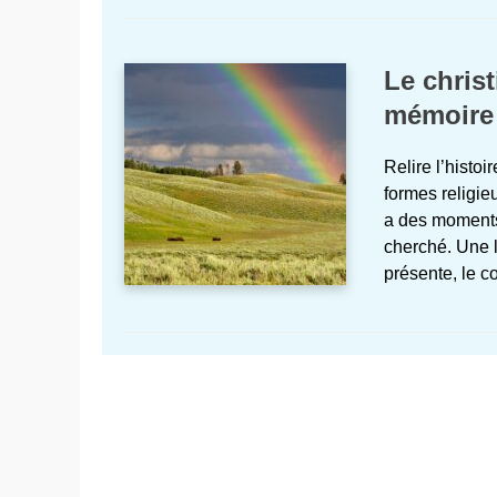
Le christ
mémoire 
Relire l’histo
formes religieu
a des moments
cherché. Une l
présente, le c