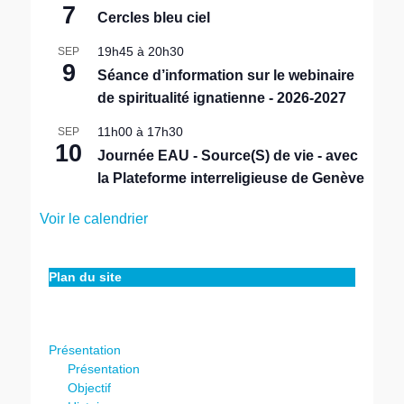
n
7
Cercles bleu ciel
a
v
19h45
à
20h30
SEP
a
9
n
Séance d’information sur le webinaire
t
de spiritualité ignatienne - 2026-2027
11h00
à
17h30
SEP
10
Journée EAU - Source(S) de vie - avec
la Plateforme interreligieuse de Genève
Voir le calendrier
Plan du site
Présentation
Présentation
Objectif