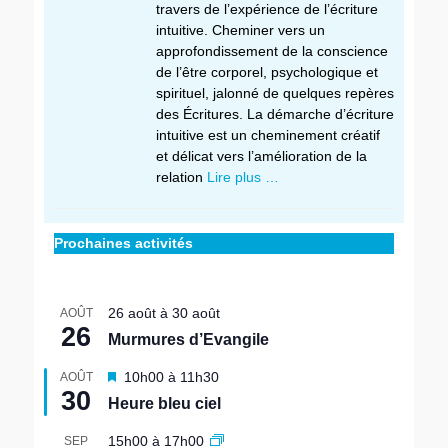
travers de l’expérience de l’écriture
intuitive. Cheminer vers un
approfondissement de la conscience
de l’être corporel, psychologique et
spirituel, jalonné de quelques repères
des Écritures. La démarche d’écriture
intuitive est un cheminement créatif
et délicat vers l’amélioration de la
relation
Lire plus …
Prochaines activités
26 août
à
30 août
AOÛT
26
Murmures d’Evangile
M
10h00
à
11h30
AOÛT
30
i
Heure bleu ciel
s
e
15h00
à
17h00
SEP