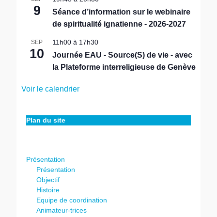
a
9
n
Séance d’information sur le webinaire
t
de spiritualité ignatienne - 2026-2027
11h00
à
17h30
SEP
10
Journée EAU - Source(S) de vie - avec
la Plateforme interreligieuse de Genève
Voir le calendrier
Plan du site
Présentation
Présentation
Objectif
Histoire
Equipe de coordination
Animateur-trices