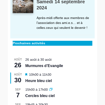
Samedi 14 septembre
2024
Après-midi offerte aux membres de
l’association des ami.e.s… et à
celles.ceux qui veulent le devenir !
Prochaines activités
26 août
à
30 août
AOÛT
26
Murmures d’Evangile
M
10h00
à
11h30
AOÛT
30
i
Heure bleu ciel
s
e
15h00
à
17h00
SEP
n
7
Cercles bleu ciel
a
v
19h45
à
20h30
SEP