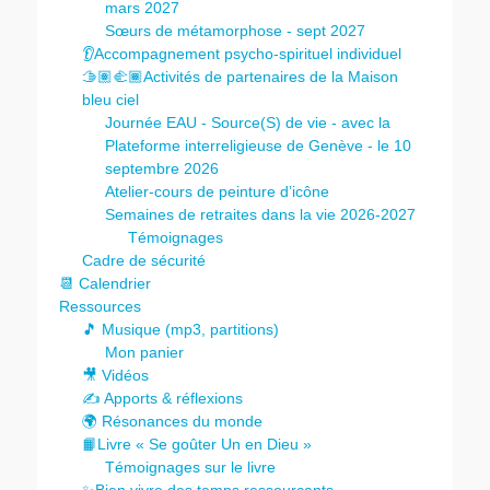
mars 2027
Sœurs de métamorphose - sept 2027
👂Accompagnement psycho-spirituel individuel
🫱🏽‍🫲🏾Activités de partenaires de la Maison
bleu ciel
Journée EAU - Source(S) de vie - avec la
Plateforme interreligieuse de Genève - le 10
septembre 2026
Atelier-cours de peinture d’icône
Semaines de retraites dans la vie 2026-2027
Témoignages
Cadre de sécurité
📆 Calendrier
Ressources
🎵 Musique (mp3, partitions)
Mon panier
🎥 Vidéos
✍️ Apports & réflexions
🌍 Résonances du monde
📙Livre « Se goûter Un en Dieu »
Témoignages sur le livre
✨Bien vivre des temps ressourçants