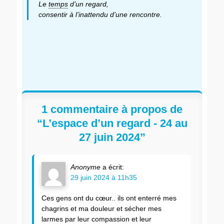
Le
temps
d’un regard,
consentir à l’inattendu d’une rencontre.
Catégories
Balises
Activités
Brigitte
,
␣
Douxchamps
,
Chant
␣
et
chant
,
silence
␣
,
1 commentaire à propos de
␣
danse
,
Danse
␣
,
“L’espace d’un regard - 24 au
␣
Manuel
27 juin 2024”
Méditation
Coley
,
,
␣
␣
Retraite
méditation
,
spirituelle
␣
Anonyme
a écrit:
mouvement
,
29 juin 2024 à 11h35
␣
silence
Ces gens ont du cœur.. ils ont enterré mes
chagrins et ma douleur et sécher mes
larmes par leur compassion et leur