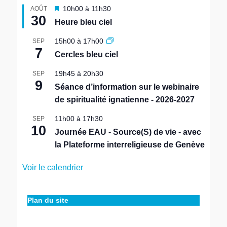
M
10h00
à
11h30
AOÛT
30
i
Heure bleu ciel
s
e
15h00
à
17h00
SEP
n
7
Cercles bleu ciel
a
v
19h45
à
20h30
SEP
a
9
n
Séance d’information sur le webinaire
t
de spiritualité ignatienne - 2026-2027
11h00
à
17h30
SEP
10
Journée EAU - Source(S) de vie - avec
la Plateforme interreligieuse de Genève
Voir le calendrier
Plan du site