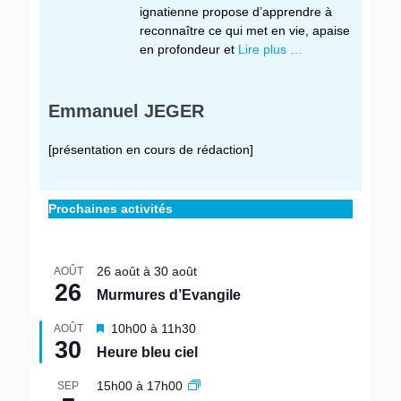
ignatienne propose d’apprendre à
reconnaître ce qui met en vie, apaise
en profondeur et
Lire plus …
Emmanuel JEGER
[présentation en cours de rédaction]
Prochaines activités
26 août
à
30 août
AOÛT
26
Murmures d’Evangile
M
10h00
à
11h30
AOÛT
30
i
Heure bleu ciel
s
e
15h00
à
17h00
SEP
n