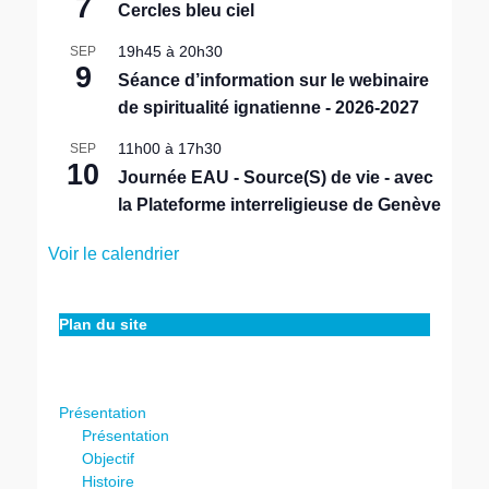
7
Cercles bleu ciel
a
v
19h45
à
20h30
SEP
a
9
n
Séance d’information sur le webinaire
t
de spiritualité ignatienne - 2026-2027
11h00
à
17h30
SEP
10
Journée EAU - Source(S) de vie - avec
la Plateforme interreligieuse de Genève
Voir le calendrier
Plan du site
Présentation
Présentation
Objectif
Histoire