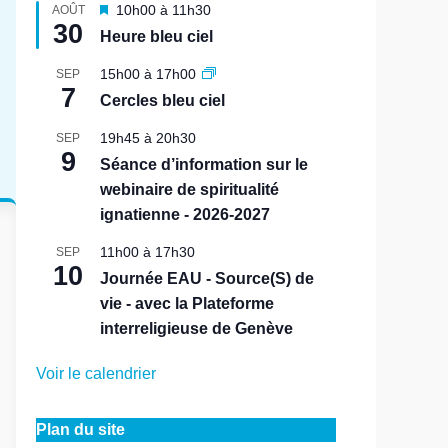
M
10h00
à
11h30
AOÛT
30
i
Heure bleu ciel
s
e
15h00
à
17h00
SEP
n
7
Cercles bleu ciel
a
v
19h45
à
20h30
SEP
a
9
n
Séance d’information sur le
t
webinaire de spiritualité
ignatienne - 2026-2027
11h00
à
17h30
SEP
10
Journée EAU - Source(S) de
vie - avec la Plateforme
interreligieuse de Genève
Voir le calendrier
Plan du site