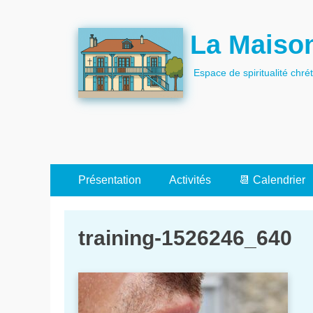
La Maison
Espace de spiritualité chré
Menu
Aller
Présentation
Activités
📆 Calendrier
au
primaire
contenu
training-1526246_640