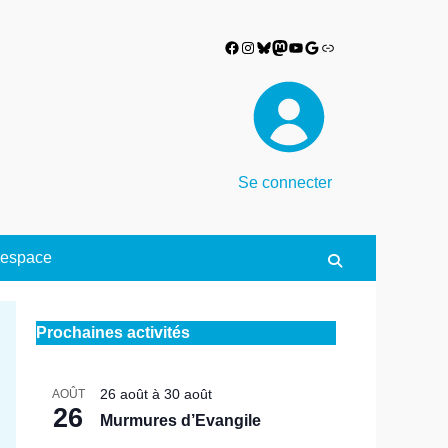
Facebook
Instagram
Bluesky
Mastodon
YouTube
Google
Lien
Se connecter
espace
Search
Prochaines activités
26 août
à
30 août
AOÛT
26
Murmures d’Evangile