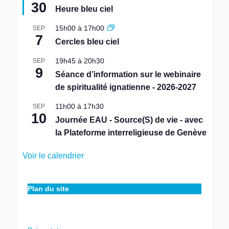
30
i
Heure bleu ciel
s
e
15h00
à
17h00
SEP
n
7
Cercles bleu ciel
a
v
19h45
à
20h30
SEP
a
9
n
Séance d’information sur le webinaire
t
de spiritualité ignatienne - 2026-2027
11h00
à
17h30
SEP
10
Journée EAU - Source(S) de vie - avec
la Plateforme interreligieuse de Genève
Voir le calendrier
Plan du site