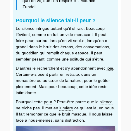
qui l’on vit, que l’on respire. » - Maurice
Zundel
Pourquoi le silence fait-il peur ?
Le
silence
intrigue autant qu’il effraie. Beaucoup
l’évitent, comme on fuit un
vide
menaçant. Il peut
faire
peur
, surtout lorsqu’on vit seul-e, lorsqu’on a
grandi dans le bruit des écrans, des conversations,
du quotidien qui remplit chaque espace. Il peut
sembler pesant, comme une solitude qui s’étire.
D’autres le recherchent et s’y abandonnent avec
joie
.
Certain-e-s osent partir en retraite, dans un
monastère ou au
cœur
de la
nature
, pour le
goûter
pleinement. Mais pour beaucoup, cette idée reste
intimidante.
Pourquoi cette
peur
? Peut-être parce que le
silence
ne triche pas. Il met en
lumière
ce qui est là, en nous.
Il fait remonter ce que le bruit masque. Il nous laisse
face à nous-mêmes, sans distraction.