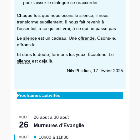
pour laisser le dialogue se réaccorder.
Chaque fois que nous osons le
silence
, il nous
transforme subtilement. Il nous fait revenir à
l’essentiel, à ce qui est vrai, à ce qui ne passe pas.
Le
silence
est un cadeau. Une
offrande
. Osons-le,
offrons-le.
Et dans le
doute
, fermons les yeux. Écoutons. Le
silence
est déjà là.
Nils Phildius, 17 février 2025
Catégories
Ressources
,
␣
Prochaines activités
Temps
ressourçants
26 août
à
30 août
AOÛT
26
Murmures d’Evangile
M
10h00
à
11h30
AOÛT