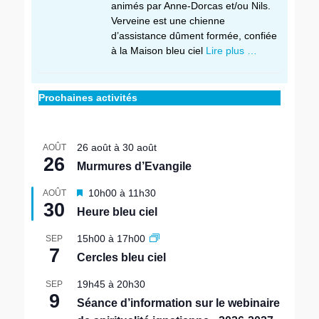
animés par Anne‑Dorcas et/ou Nils.
Verveine est une chienne
d’assistance dûment formée, confiée
à la Maison bleu ciel
Lire plus …
Prochaines activités
26 août
à
30 août
AOÛT
26
Murmures d’Evangile
M
10h00
à
11h30
AOÛT
30
i
Heure bleu ciel
s
e
15h00
à
17h00
SEP
n
7
Cercles bleu ciel
a
v
19h45
à
20h30
SEP
a
9
n
Séance d’information sur le webinaire
t