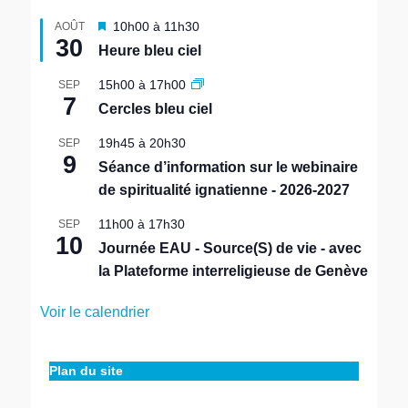
M
10h00
à
11h30
AOÛT
30
i
Heure bleu ciel
s
e
15h00
à
17h00
SEP
n
7
Cercles bleu ciel
a
v
19h45
à
20h30
SEP
a
9
n
Séance d’information sur le webinaire
t
de spiritualité ignatienne - 2026-2027
11h00
à
17h30
SEP
10
Journée EAU - Source(S) de vie - avec
la Plateforme interreligieuse de Genève
Voir le calendrier
Plan du site