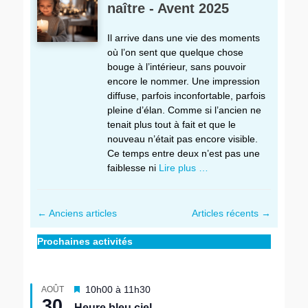
naître - Avent 2025
Il arrive dans une vie des moments
où l’on sent que quelque chose
bouge à l’intérieur, sans pouvoir
encore le nommer. Une impression
diffuse, parfois inconfortable, parfois
pleine d’élan. Comme si l’ancien ne
tenait plus tout à fait et que le
nouveau n’était pas encore visible.
Ce temps entre deux n’est pas une
faiblesse ni
Lire plus …
Navigation
←
Anciens articles
Articles récents
→
entre
Prochaines activités
article
M
10h00
à
11h30
AOÛT
30
i
Heure bleu ciel