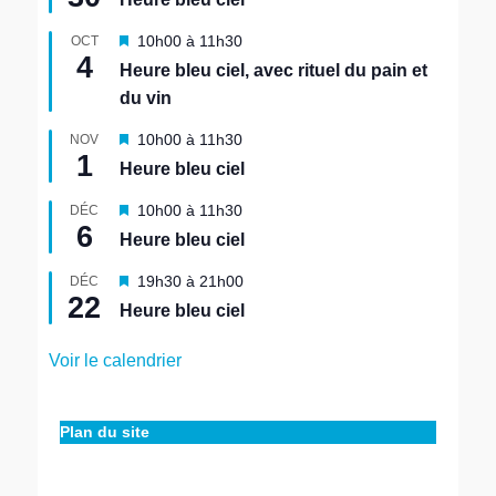
s
e
M
10h00
à
11h30
OCT
n
4
i
Heure bleu ciel, avec rituel du pain et
a
s
v
du vin
e
a
n
n
M
10h00
à
11h30
NOV
a
1
t
i
v
Heure bleu ciel
s
a
e
n
M
10h00
à
11h30
DÉC
n
6
t
i
Heure bleu ciel
a
s
v
e
M
19h30
à
21h00
DÉC
a
n
22
i
n
Heure bleu ciel
a
s
t
v
e
a
Voir le calendrier
n
n
a
t
v
a
Plan du site
n
t