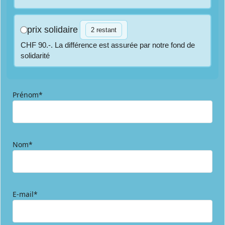
prix solidaire
2 restant
CHF 90.-. La différence est assurée par notre fond de
solidarité
Prénom*
Nom*
E-mail*